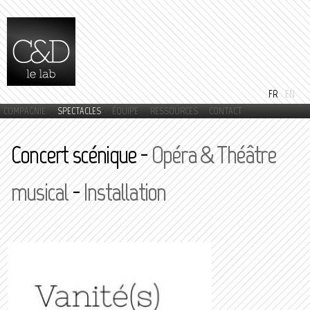
Aller au
contenu
principal
FR
EN
COMPAGNIE
SPECTACLES
ÉQUIPE
RESSOURCES
CONTACT
Menu principal
Concert scénique -
Opéra & Théâtre
musical
-
Installation