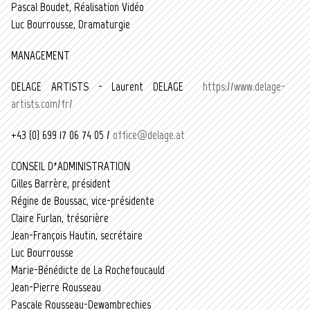
Pascal Boudet, Réalisation Vidéo
Luc Bourrousse, Dramaturgie
MANAGEMENT
DELAGE ARTISTS - Laurent DELAGE
https://www.delage-
artists.com/fr/
+43 (0) 699 17 06 74 05 /
office@delage.at
CONSEIL D’ADMINISTRATION
Gilles Barrère, président
Régine de Boussac, vice-présidente
Claire Furlan, trésorière
Jean-François Hautin, secrétaire
Luc Bourrousse
Marie-Bénédicte de La Rochefoucauld
Jean-Pierre Rousseau
Pascale Rousseau-Dewambrechies