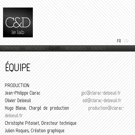
Aller au
contenu
principal
FR
EN
COMPAGNIE
SPECTACLES
ÉQUIPE
RESSOURCES
CONTACT
Menu principal
ÉQUIPE
PRODUCTION
Jean-Philippe Clarac
jpc@clarac-deloeuil.fr
Olivier Deloeuil
od@clarac-deloeuil.fr
Hugo Blaise, Chargé de production
production@clarac-
deloeuil.fr
Christophe Pitoiset, Directeur technique
Julien Roques, Création graphique