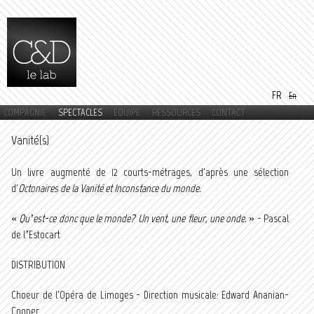
Aller au
contenu
principal
FR
En
COMPAGNIE
SPECTACLES
ÉQUIPE
RESSOURCES
CONTACT
Menu principal
Vanité(s)
Un livre augmenté de 12 courts-métrages, d'après une sélection
d'
Octonaires de la Vanité et Inconstance du monde.
«
Qu’est-ce donc que le monde? Un vent, une fleur, une onde.
» - Pascal
de l’Estocart
DISTRIBUTION
Choeur de l'Opéra de Limoges - Direction musicale: Edward Ananian-
Cooper