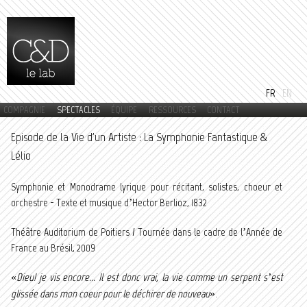
Aller au
contenu
principal
FR
EN
COMPAGNIE
SPECTACLES
ÉQUIPE
RESSOURCES
CONTACT
Menu principal
Episode de la Vie d'un Artiste : La Symphonie Fantastique &
Lélio
Symphonie et Monodrame lyrique pour récitant, solistes, choeur et
orchestre - Texte et musique d’Hector Berlioz, 1832
Théâtre Auditorium de Poitiers / Tournée dans le cadre de l’Année de
France au Brésil, 2009
«
Dieu! je vis encore... Il est donc vrai, la vie comme un serpent s’est
glissée dans mon coeur pour le déchirer de nouveau
».