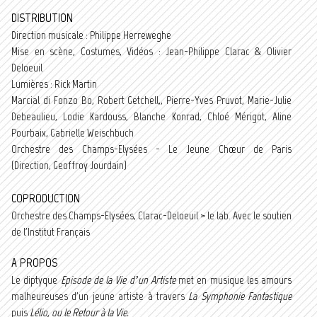
DISTRIBUTION
Direction musicale : Philippe Herreweghe
Mise en scène, Costumes, Vidéos : Jean-Philippe Clarac & Olivier
Deloeuil
Lumières : Rick Martin
Marcial di Fonzo Bo, Robert Getchell,, Pierre-Yves Pruvot, Marie-Julie
Debeaulieu, Lodie Kardouss, Blanche Konrad, Chloé Mérigot, Aline
Pourbaix, Gabrielle Weischbuch
Orchestre des Champs-Elysées - Le Jeune Chœur de Paris
(Direction, Geoffroy Jourdain)
COPRODUCTION
Orchestre des Champs-Elysées, Clarac-Deloeuil > le lab. Avec le soutien
de l'Institut Français
A PROPOS
Le diptyque
Episode de la Vie d’un Artiste
met en musique les amours
malheureuses d'un jeune artiste à travers
La Symphonie Fantastique
puis
Lélio, ou le Retour à la Vie.