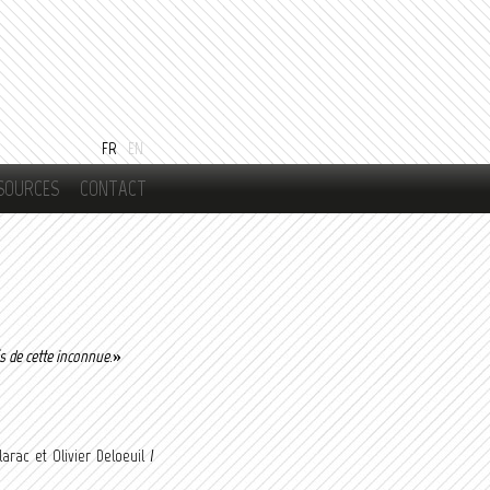
FR
EN
SOURCES
CONTACT
és de cette inconnue
.»
rac et Olivier Deloeuil /