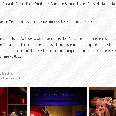
o, Edgardo Rocha, Paolo Bordogna, Bruno de Simone, Ievgen Orlov, Marta Ubieta,
ence Méditerranée, en coréalisation avec Clarac-Deloeuil > le lab
stissements de
La Cenerentola
servent à révéler l’essence même des êtres. C’est 
de Perrault, au terme d’un étourdissant enchâssement de déguisements : Le P
 et non pour ce qu’elle paraît. Une production qui d
épouille l’œuvre de ses a
on merveilleux.
to.net .pdf
redumusicien.pdf