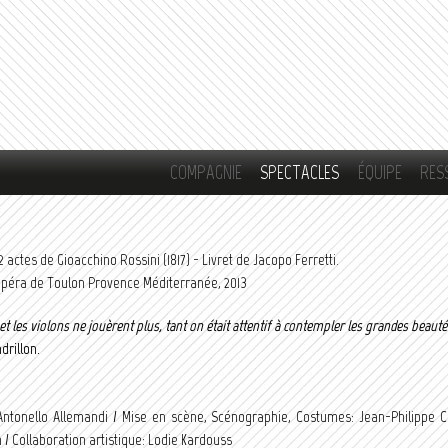
Aller au
contenu
principal
COMPAGNIE
SPECTACLES
ÉQUIPE
RES
actes de Gioacchino Rossini (1817) -
Livret de Jacopo Ferretti.
Opéra de Toulon Provence Méditerranée, 2013
et les violons ne jouèrent plus, tant on était attentif à contempler les grandes beaut
drillon.
Antonello Allemandi / Mise en scène, Scénographie, Costumes: Jean-Philippe Cla
 / Collaboration artistique: Lodie Kardouss