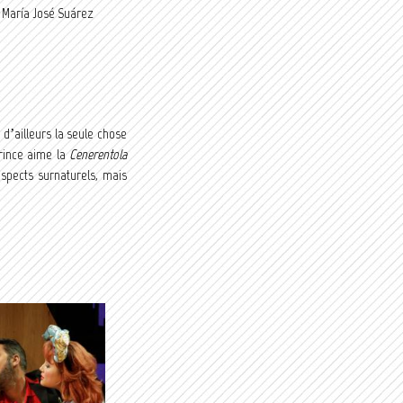
 María José Suárez
d’ailleurs la seule chose
rince aime la
Cenerentola
spects surnaturels, mais