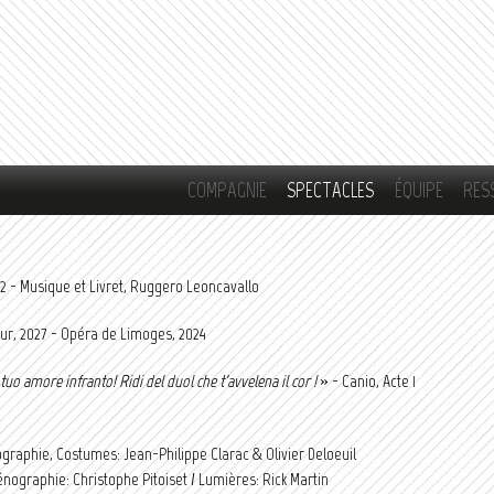
Aller au
contenu
principal
COMPAGNIE
SPECTACLES
ÉQUIPE
RES
92 - Musique et Livret, Ruggero Leoncavallo
ur, 2027 - Opéra de Limoges, 2024
l tuo amore infranto! Ridi del duol che t'avvelena il cor !
» - Canio, Acte 1
graphie, Costumes: Jean-Philippe Clarac & Olivier Deloeuil
énographie: Christophe Pitoiset / Lumières: Rick Martin