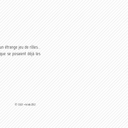
 un étrange jeu de rôles…
que se posaient déjà les
© C&D > le lab 2012