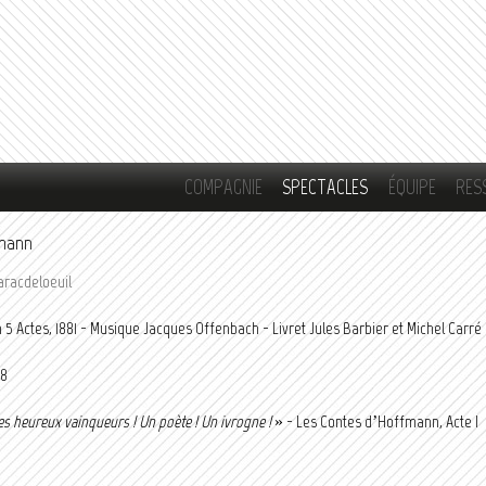
Aller au
contenu
principal
COMPAGNIE
SPECTACLES
ÉQUIPE
RES
fmann
aracdeloeuil
 5 Actes, 1881 - Musique Jacques Offenbach - Livret Jules Barbier et Michel Carré
18
es heureux vainqueurs ! Un poète ! Un ivrogne !
» - Les Contes d’Hoffmann, Acte I