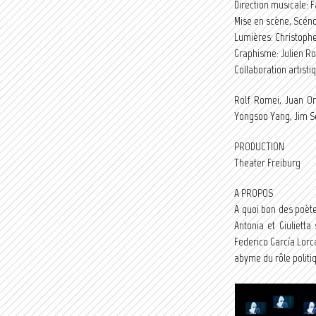
Direction musicale: F
Mise en scène, Scéno
Lumières: Christophe 
Graphisme: Julien R
Collaboration artisti
Rolf Romei, Juan Or
Yongsoo Yang, Jim S
PRODUCTION
Theater Freiburg
A PROPOS
A quoi bon des poète
Antonia et Giuliett
Federico García Lorca
abyme du rôle politiq