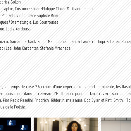
abrice Bollon
graphie, Costumes: Jean-Philippe Clarac & Olivier Deloeuil
Pitoiset / Vidéo: Jean-Baptiste Beis
oques / Dramaturgie: Luc Bourrousse
que: Lodie Kardouss
ozco, Samantha Gaul, Solen Mainguené, Juanita Lascarro, Inga Schäfer, Robert
eok Lee, John Carpenter, Stefanie Mrachacz
s, en temps de crise ? Au cours d'une expérience de mort imminente, les flash
a se bousculent dans le cerveau d’Hoffmann, pour lui faire revivre son combat
, Pier Paolo Pasolini, Friedrich Hölderlin, mais aussi Bob Dylan et Patti Smith... T
ue de la Poésie.