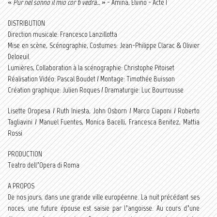
«
Pur nel sonno il mio cor ti vedrà…
» - Amina, Elvino - Acte 1
DISTRIBUTION
Direction musicale: Francesco Lanzillotta
Mise en scène, Scénographie, Costumes: Jean-Philippe Clarac & Olivier
Deloeuil
Lumières, Collaboration à la scénographie: Christophe Pitoiset
Réalisation Vidéo: Pascal Boudet / Montage: Timothée Buisson
Création graphique: Julien Roques / Dramaturgie: Luc Bourrousse
Lisette Oropesa / Ruth Iniesta, John Osborn / Marco Ciaponi / Roberto
Tagliavini / Manuel Fuentes, Monica Bacelli, Francesca Benitez, Mattia
Rossi
PRODUCTION
Teatro dell’Opera di Roma
A PROPOS
De nos jours, dans une grande ville européenne. La nuit précédant ses
noces, une future épouse est saisie par l’angoisse. Au cours d’une