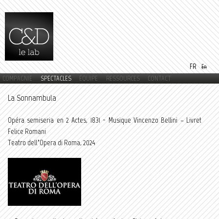
Aller au
contenu
principal
FR
En
COMPAGNIE
SPECTACLES
ÉQUIPE
RESSOURCES
CONTACT
Menu principal
La Sonnambula
Opéra semiseria en 2 Actes, 1831 - Musique Vincenzo Bellini – Livret
Felice Romani
Teatro dell’Opera di Roma, 2024