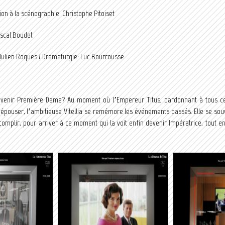
ion à la scénographie: Christophe Pitoiset
ascal Boudet
Julien Roques / Dramaturgie: Luc Bourrousse
enir Première Dame? Au moment où l’Empereur Titus, pardonnant à tous ce
l’épouser, l’ambitieuse Vitellia se remémore les événements passés. Elle se souvi
ccomplir, pour arriver à ce moment qui la voit enfin devenir Impératrice, tout 