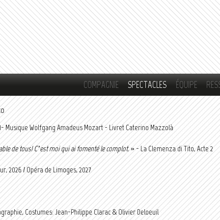
Aller au
contenu
principal
COMPAGNIE
SPECTACLES
ÉQUIPE
RES
to
91- Musique Wolfgang Amadeus Mozart - Livret Caterino Mazzolà
pable de tous! C’est moi qui ai fomenté le complot.
» - La Clemenza di Tito, Acte 2
ur, 2026 / Opéra de Limoges, 2027
graphie, Costumes: Jean-Philippe Clarac & Olivier Deloeuil