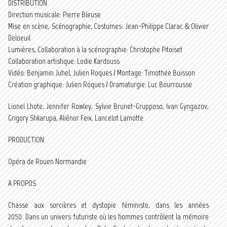
DISTRIBUTION
Direction musicale: Pierre Bleuse
Mise en scène, Scénographie, Costumes: Jean-Philippe Clarac & Olivier
Deloeuil
Lumières, Collaboration à la scénographie: Christophe Pitoiset
Collaboration artistique: Lodie Kardouss
Vidéo: Benjamin Juhel, Julien Roques / Montage: Timothée Buisson
Création graphique: Julien Roques / Dramaturgie: Luc Bourrousse
Lionel Lhote, Jennifer Rowley, Sylvie Brunet-Grupposo, Ivan Gyngazov,
Grigory Shkarupa, Aliénor Feix, Lancelot Lamotte
PRODUCTION
Opéra de Rouen Normandie
A PROPOS
Chasse aux sorcières et dystopie féministe, dans les années
2050. Dans un univers futuriste où les hommes contrôlent la mémoire