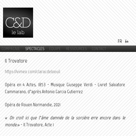
Aller au
contenu
principal
FR
En
COMPAGNIE
SPECTACLES
ÉQUIPE
RESSOURCES
CONTACT
Menu principal
Il Trovatore
https://vimeo.com/claracdeloeuil
Opéra en 4 Actes, 1853 - Musique Giuseppe Verdi - Livret Salvatore
Cammarano, d’après Antonio Garci­a Gutierrez
Opéra de Rouen Normandie, 2021
« On croit ici que l’âme damnée de la sorcière erre encore dans le
monde.»
- Il Trovatore, Acte 1